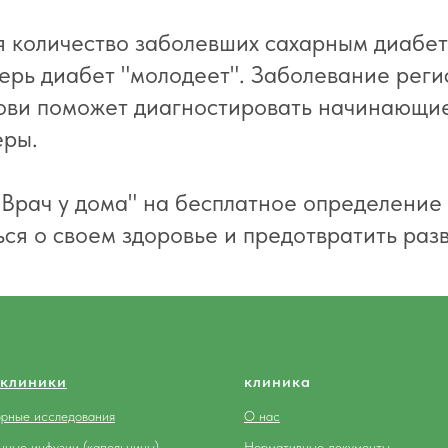
я количество заболевших сахарным диабет
перь диабет "молодеет". Заболевание реги
ови поможет диагностировать начинающие
еры.
Врач у дома" на бесплатное определение 
ся о своем здоровье и предотвратить раз
клиники
клиника
рные исследования
О нас
нные инфузии (капельницы)
Нормативные документы