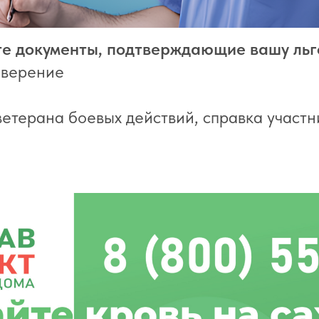
те документы, подтверждающие вашу льг
оверение
ветерана боевых действий, справка участ