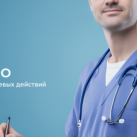
ю
ВО
евых действий