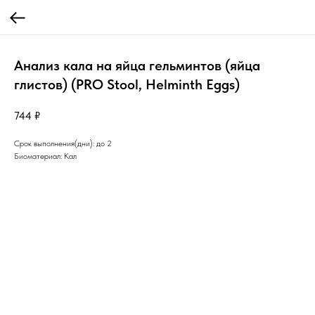
Анализ кала на яйца гельминтов (яйца
глистов) (PRO Stool, Helminth Eggs)
744
₽
Срок выполнения(дни): до 2
Биоматериал: Кал