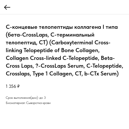
С-концевые телопептиды коллагена I типа
(бета-CrossLaps, С-терминальный
телопептид, СТ) (Carboxyterminal Cross-
linking Telopeptide of Bone Collagen,
Collagen Cross-linked C-Telopeptide, Beta-
Cross Laps, ?-CrossLaps Serum, C-Telopeptide,
Crosslaps, Type 1 Collagen, СТ, b-СTx Serum)
1 356
₽
Срок выполнения(дни): до 3
Биоматериал: Сыворотка крови