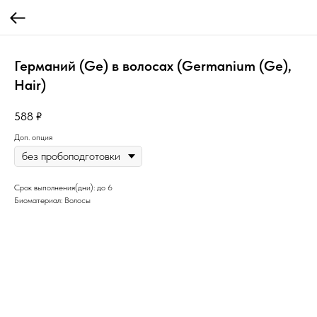
Германий (Ge) в волосах (Germanium (Ge),
Нair)
588
₽
Доп. опция
Срок выполнения(дни): до 6
Биоматериал: Волосы