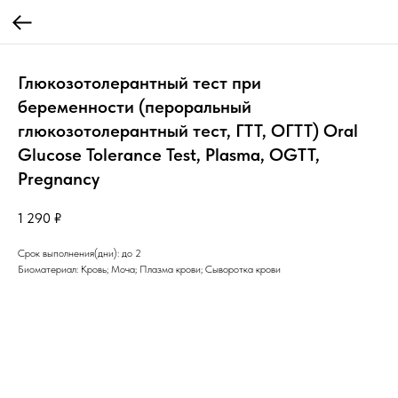
Глюкозотолерантный тест при
беременности (пероральный
глюкозотолерантный тест, ГТТ, ОГТТ) Oral
Glucose Tolerance Test, Plasma, OGTT,
Pregnancy
1 290
₽
Срок выполнения(дни): до 2
Биоматериал: Кровь; Моча; Плазма крови; Сыворотка крови