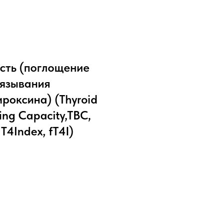
сть (поглощение
вязывания
ироксина) (Thyroid
ing Capacity,TBC,
 T4Index, fT4I)