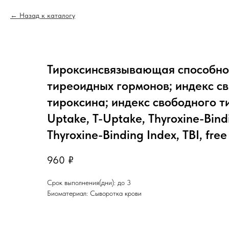
Назад к каталогу
Тироксинсвязывающая способно
тиреоидных гормонов; индекс с
тироксина; индекс свободного т
Uptake, T-Uptake, Thyroxine-Bind
Thyroxine-Binding Index, TBI, free
960
₽
Срок выполнения(дни): до 3
Биоматериал: Сыворотка крови