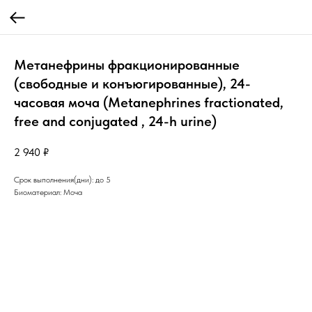
Метанефрины фракционированные
(свободные и конъюгированные), 24-
часовая моча (Metanephrines fractionated,
free and conjugated , 24-h urine)
2 940
₽
Срок выполнения(дни): до 5
Биоматериал: Моча