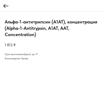
Альфа-1-антитрипсин (А1АТ), концентрация
(Alpha-1-Antitrypsin, A1AT, AAT,
Concentration)
1 812
₽
Срок выполнения(дни): до 11
Биоматериал: Кровь