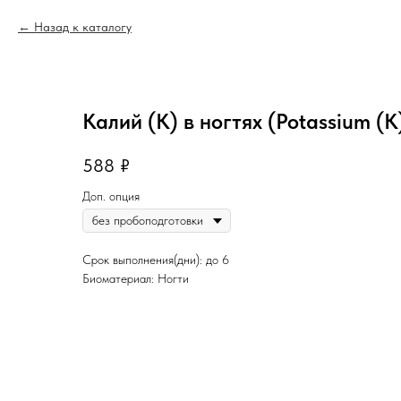
Назад к каталогу
Калий (K) в ногтях (Potassium (K)
588
₽
Доп. опция
Срок выполнения(дни): до 6
Биоматериал: Ногти