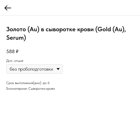
Золото (Au) в сыворотке крови (Gold (Au),
Serum)
588
₽
Доп. опция
Срок выполнения(дни): до 6
Биоматериал: Сыворотка крови