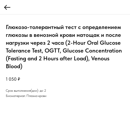
Глюкозо-толерантный тест с определением
глюкозы в венозной крови натощак и после
нагрузки через 2 часа (2-Hour Oral Glucose
Tolerance Test, OGTT, Glucose Concentration
(Fasting and 2 Hours after Load), Venous
Blood)
1 050
₽
Срок выполнения(дни): до 2
Биоматериал: Плазма крови