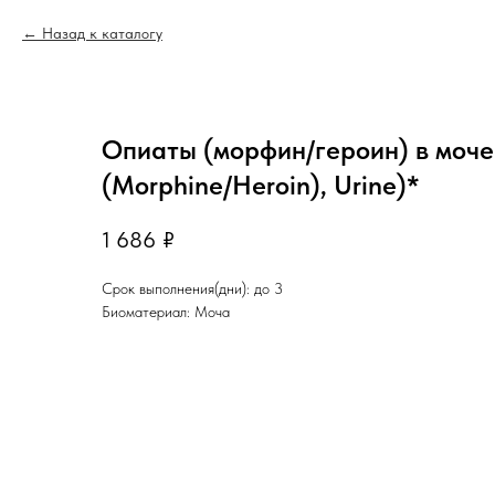
Назад к каталогу
Опиаты (морфин/героин) в моче
(Morphine/Heroin), Urine)*
1 686
₽
Срок выполнения(дни): до 3
Биоматериал: Моча