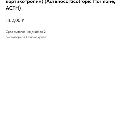
кортикотропин) (Adrenocorticotropic Hormone,
ACTH)
1182,00
₽
Срок выполнения(дни): до 2
Биоматериал: Плазма крови