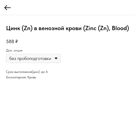
Цинк (Zn) в венозной крови (Zinc (Zn), Вlood)
588
₽
Доп. опция
Срок выполнения(дни): до 6
Биоматериал: Кровь