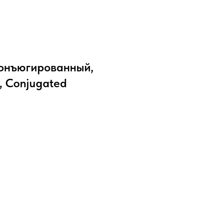
конъюгированный,
L, Conjugated