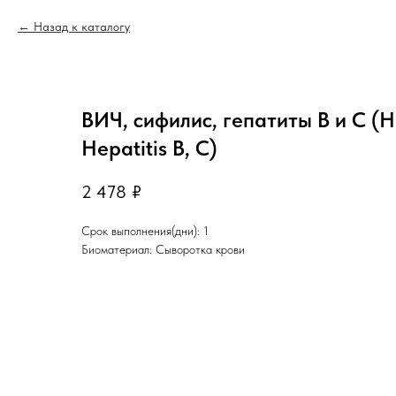
Назад к каталогу
ВИЧ, сифилис, гепатиты В и С (HIV
Hepatitis B, C)
2 478
₽
Срок выполнения(дни): 1
Биоматериал: Сыворотка крови