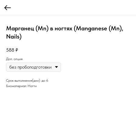
Марганец (Mn) в ногтях (Manganese (Mn),
Nails)
588
₽
Доп. опция
Срок выполнения(дни): до 6
Биоматериал: Ногти