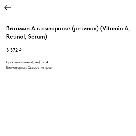
Витамин А в сыворотке (ретинол) (Vitamin A,
Retinol, Serum)
3 372
₽
Срок выполнения(дни): до 4
Биоматериал: Сыворотка крови