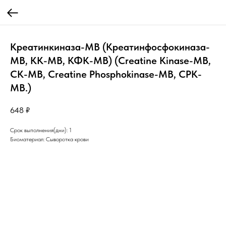
Креатинкиназа-МВ (Креатинфосфокиназа-
МВ, КК-МВ, КФК-МВ) (Creatine Kinase-MB,
CK-MB, Creatine Phosphokinase-MB, CPK-
MB.)
648
₽
Срок выполнения(дни): 1
Биоматериал: Сыворотка крови