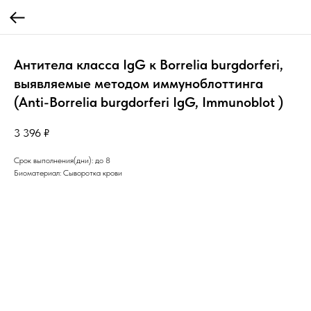
Aнтитела класса IgG к Borrelia burgdorferi,
выявляемые методом иммуноблоттинга
(Anti-Borrelia burgdorferi IgG, Immunoblot )
3 396
₽
Срок выполнения(дни): до 8
Биоматериал: Сыворотка крови